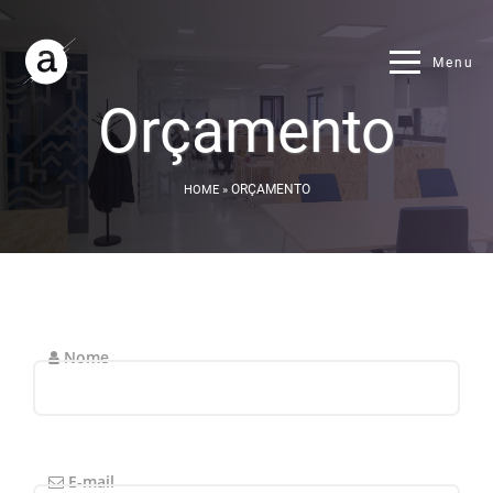
Agência Assoweb: Marketing digital em BH e Agência 
Menu
Orçamento
ORÇAMENTO
HOME
»
Nome
E-mail